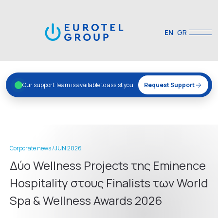
EN
GR
Our support Team is available to assist you
Request Support
Corporate news /
JUN 2026
Δύο Wellness Projects της Eminence
Hospitality στους Finalists των World
Spa & Wellness Awards 2026