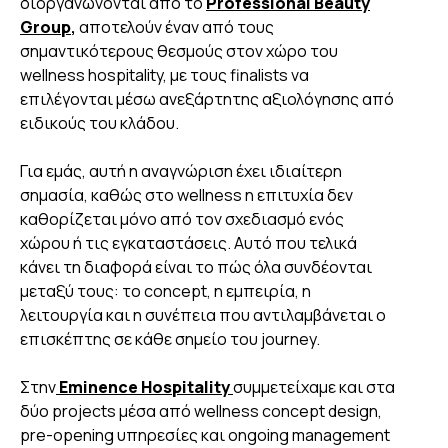
διοργανώνονται από το
Professional Beauty
Group
,
αποτελούν έναν από τους
σημαντικότερους θεσμούς στον χώρο του
wellness hospitality, με τους finalists να
επιλέγονται μέσω ανεξάρτητης αξιολόγησης από
ειδικούς του κλάδου.
Για εμάς, αυτή η αναγνώριση έχει ιδιαίτερη
σημασία, καθώς στο wellness η επιτυχία δεν
καθορίζεται μόνο από τον σχεδιασμό ενός
χώρου ή τις εγκαταστάσεις. Αυτό που τελικά
κάνει τη διαφορά είναι το πώς όλα συνδέονται
μεταξύ τους: το concept, η εμπειρία, η
λειτουργία και η συνέπεια που αντιλαμβάνεται ο
επισκέπτης σε κάθε σημείο του journey.
Στην
Eminence Hospitality
συμμετείχαμε και στα
δύο projects μέσα από wellness concept design,
pre-opening υπηρεσίες και ongoing management